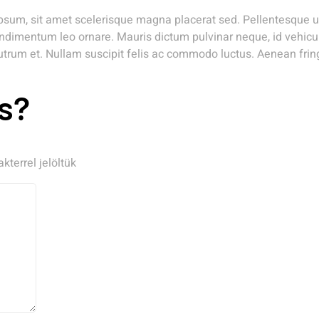
psum, sit amet scelerisque magna placerat sed. Pellentesque u
dimentum leo ornare. Mauris dictum pulvinar neque, id vehicula 
rutrum et. Nullam suscipit felis ac commodo luctus. Aenean fringi
s?
kterrel jelöltük