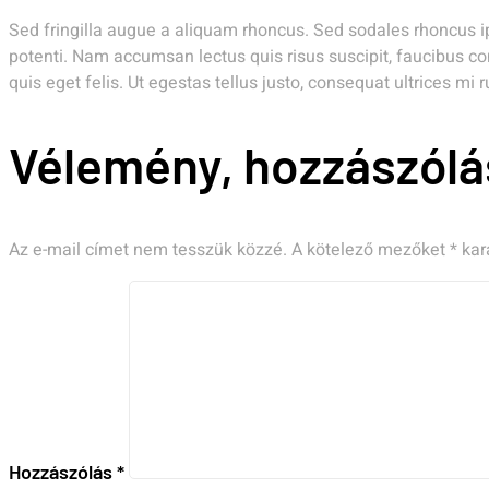
Sed fringilla augue a aliquam rhoncus. Sed sodales rhoncus i
potenti. Nam accumsan lectus quis risus suscipit, faucibus con
quis eget felis. Ut egestas tellus justo, consequat ultrices mi 
Vélemény, hozzászólá
Az e-mail címet nem tesszük közzé.
A kötelező mezőket
*
kara
Hozzászólás
*