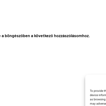
 a böngészőben a következő hozzászólásomhoz.
To provide t
device infor
as browsing 
may adversel